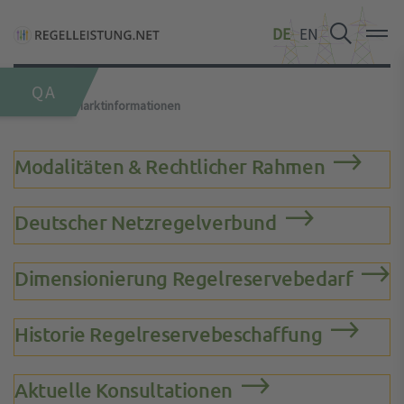
DE
DE
DE
EN
EN
EN
QA
Startseite
Marktinformationen
Modalitäten & Rechtlicher Rahmen
Deutscher Netzregelverbund
Dimensionierung Regelreservebedarf
Historie Regelreservebeschaffung
Aktuelle Konsultationen