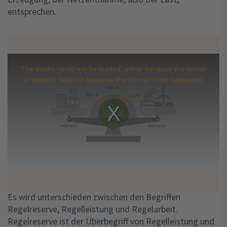
entsprechen.
Leistungs-Frequenz-Waage
This
is
a
The media could not be loaded, either because the server
modal
window.
or network failed or because the format is not supported.
Play
Video konnte nicht geladen werden
Video
Es wird unterschieden zwischen den Begriffen
Regelreserve, Regelleistung und Regelarbeit.
Regelreserve ist der Überbegriff von Regelleistung und