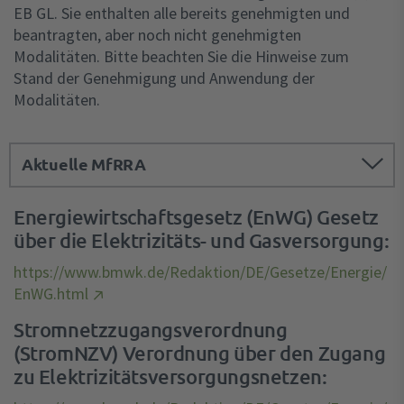
EB GL. Sie enthalten alle bereits genehmigten und
beantragten, aber noch nicht genehmigten
Modalitäten. Bitte beachten Sie die Hinweise zum
Stand der Genehmigung und Anwendung der
Modalitäten.
Aktuelle MfRRA
1 MFRRA ANHANG A.PDF
Energiewirtschaftsgesetz (EnWG) Gesetz
Download .PDF (310,09 KB)
über die Elektrizitäts- und Gasversorgung:
1 MFRRA ANHANG B.PDF
https://www.bmwk.de/Redaktion/DE/Gesetze/Energie/
Download .PDF (794,41 KB)
EnWG.html
Stromnetzzugangsverordnung
1 MFRRA LESEFASSUNG ZIELMARKTDESIGN
(StromNZV) Verordnung über den Zugang
(MIT VERGABEFRIST).PDF
zu Elektrizitätsversorgungsnetzen:
Download .PDF (1,68 MB)