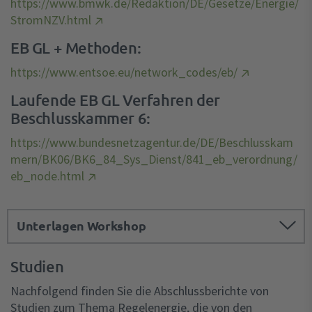
https://www.bmwk.de/Redaktion/DE/Gesetze/Energie/
2 MFRRA STAND 22.06.2022 MIT
StromNZV.html
MARKIERUNGEN.PDF
EB GL + Methoden:
Download .PDF (1,66 MB)
https://www.entsoe.eu/network_codes/eb/
2 MFRRA STAND 22.06.2022 OHNE
Laufende EB GL Verfahren der
MARKIERUNGEN.PDF
Beschlusskammer 6:
Download .PDF (1,18 MB)
https://www.bundesnetzagentur.de/DE/Beschlusskam
mern/BK06/BK6_84_Sys_Dienst/841_eb_verordnung/
3 MFRRA STAND 02.11.2020.PDF
eb_node.html
Download .PDF (1,21 MB)
4 MFRRA STAND 01.07.2020.PDF
Unterlagen Workshop
Download .PDF (973,16 KB)
20210224 STAKEHOLDER WS VORTRÄGE.PDF
Studien
ACER BESCHLÜSSE.ZIP
Download .PDF (1,47 MB)
Download .ZIP (11,21 MB)
Nachfolgend finden Sie die Abschlussberichte von
20210505 STAKEHOLDER WS VORTRÄGE.PDF
Studien zum Thema Regelenergie, die von den